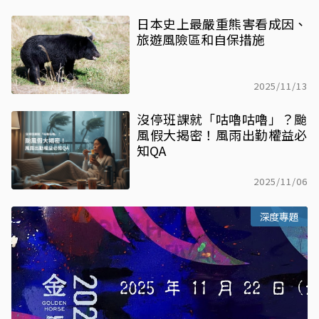
日本史上最嚴重熊害看成因、
旅遊風險區和自保措施
2025/11/13
沒停班課就「咕嚕咕嚕」？颱
風假大揭密！風雨出勤權益必
知QA
2025/11/06
深度專題