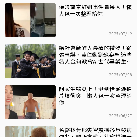
偽娘南京紅姐事件驚呆人！懶
人包一次整理給你
2025/07/12
給社會新鮮人最棒的禮物！從
張忠謀、黃仁勳到蘇姿丰 這些
名人金句教會AI世代畢業生的
那些事
2025/07/08
阿家生蠔炎上！尹到怡澎湖拍
片爆衝突 懶人包一次整理給
你
2025/06/27
名醫林芳郁失智震撼各界發病
徵兆、預防方式、社會資源一