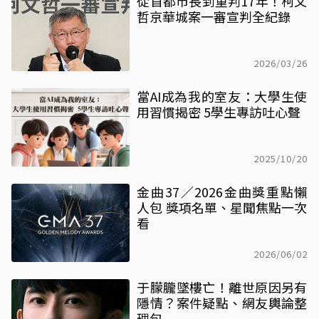
從首都市長到重判17年！柯文
哲京華城案一審宣判全紀錄
2026/03/26
當AI成為我的室友：大學生使
用習慣揭密 5學生專訪吐心聲
2025/10/20
金曲37／2026金曲獎重點懶
人包 獎項名單、星聞焦點一次
看
2026/06/02
于朦朧墜樓亡！離世原因另有
隱情？案件疑點、網友輿論整
理包