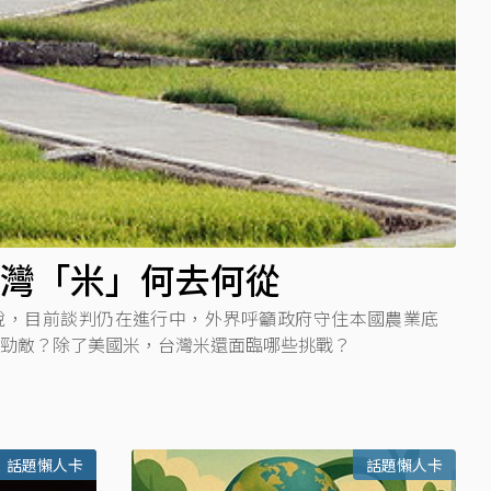
灣「米」何去何從
稅，目前談判仍在進行中，外界呼籲政府守住本國農業底
勁敵？除了美國米，台灣米還面臨哪些挑戰？
話題懶人卡
話題懶人卡