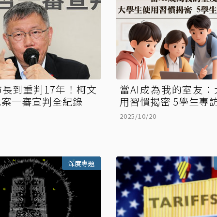
長到重判17年！柯文
當AI成為我的室友
城案一審宣判全紀錄
用習慣揭密 5學生專
2025/10/20
深度專題