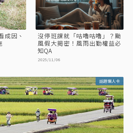
看成因、
沒停班課就「咕嚕咕嚕」？颱
施
風假大揭密！風雨出勤權益必
知QA
2025/11/06
話題懶人卡