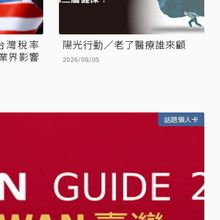
台灣稅率
陽光行動／老了醫療誰來顧
2026/08/05
話題懶人卡