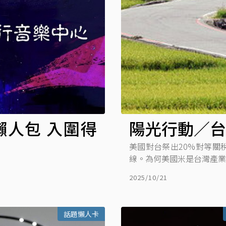
懶人包 入圍得
陽光行動／台
美國對台祭出20%對等關
線。為何美國米是台灣產業
2025/10/21
話題懶人卡