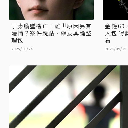
于朦朧墜樓亡！離世原因另有
金鐘60
隱情？案件疑點、網友輿論整
人包 得
理包
看
2025/10/24
2025/09/25