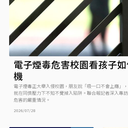
電子煙毒危害校園看孩子如
機
電子煙毒正大舉入侵校園，朋友說「吸一口不會上癮」
就在同儕壓力下不知不覺掉入陷阱。聯合報記者深入專
危害的嚴重情況。
2026/07/28