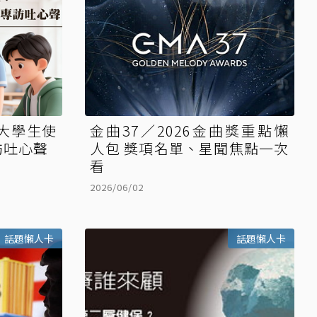
：大學生使
金曲37／2026金曲獎重點懶
訪吐心聲
人包 獎項名單、星聞焦點一次
看
2026/06/02
話題懶人卡
話題懶人卡