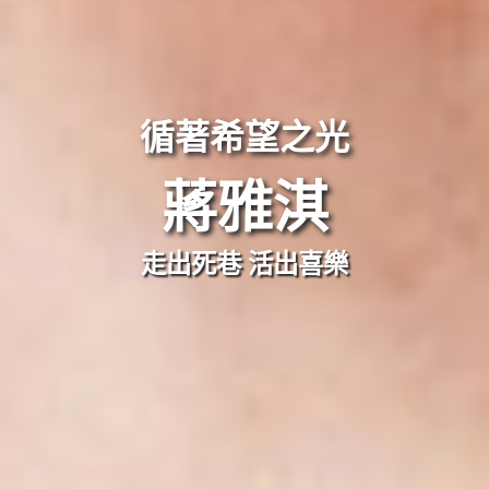
循著希望之光
蔣雅淇
走出死巷 活出喜樂