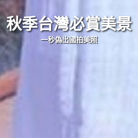
秋季台灣必賞美景
一秒偽出國拍美照