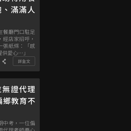
飽、滿滿人
在餐廳門口駐足
，經店家招呼，
一張紙條：「感
提供愛心…」
詳全文
拉無證代理
偏鄉教育不
期中考，一位偏
證代理老師憂心