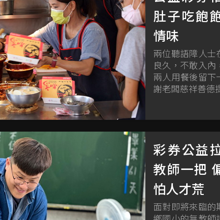
肚子吃飽
情味
兩位聽語障人士
良久，不敢入內
兩人用餐後留下
謝老闆慈祥善德
彩券公益
教師一把 
怕人才荒
面對即將來臨的
鄉國小的無教師