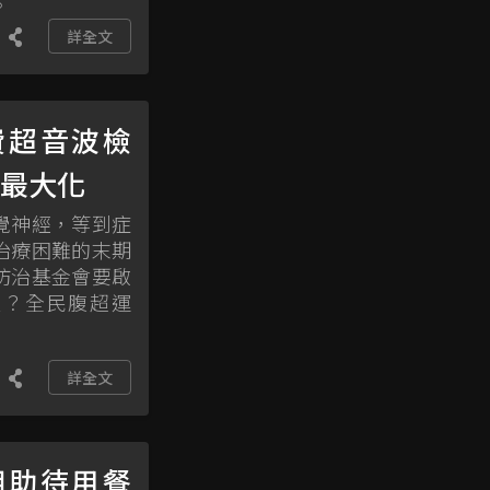
。
詳全文
費超音波檢
益最大化
覺神經，等到症
治療困難的末期
防治基金會要啟
沒？全民腹超運
詳全文
相助待用餐