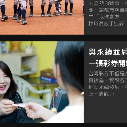
力盃熱血賽事，
距，讓都市與偏
堂「以球會友」
棒球員放手追夢
與永續並
一張彩券開
台灣彩券不但是
實後盾，實踐各
推動永續發展，
上不遺餘力