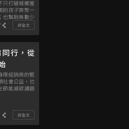
不只打破城鄉差
鄉的孩子齊聚一
；也幫助無數少
。
詳全文
肩同行，從
始
身障經銷商的堅
項社會公益，也
在節能減碳議題
詳全文