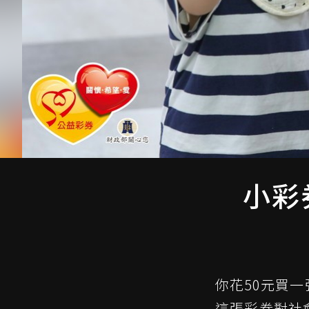
小彩
你花50元買
這張彩券對社