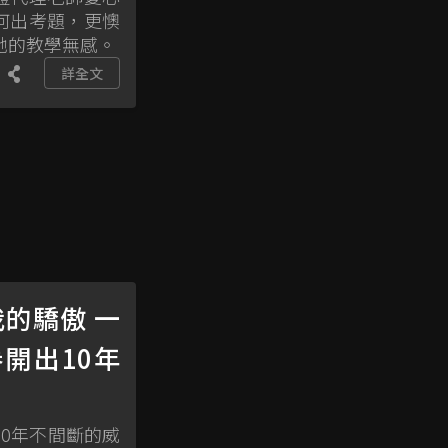
何出考題，更懊
她的教學無感。
詳全文
我的驕傲 一
開出10年
10年不間斷的威