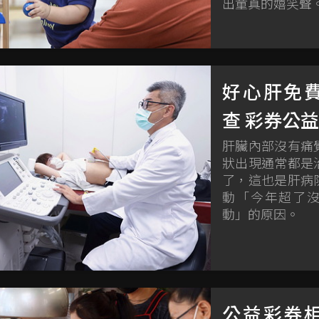
出童真的嬉笑聲
好心肝免
查 彩券公
肝臟內部沒有痛
狀出現通常都是
了，這也是肝病
動「今年超了
動」的原因。
公益彩券