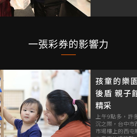
一張彩券的影響力
孩童的樂
後盾 親子
精采
上午9點多，許
沉之際，台中市
市場樓上的西屯