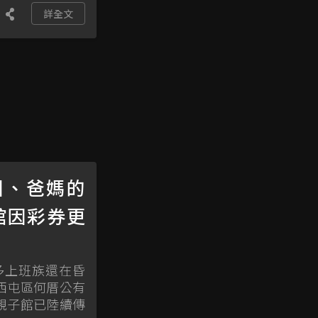
詳全文
園、爸媽的
館因彩券更
多上班族還在昏
西屯區何厝公有
親子館已陸續傳