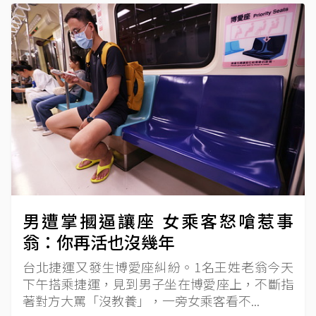
男遭掌摑逼讓座 女乘客怒嗆惹事
翁：你再活也沒幾年
台北捷運又發生博愛座糾紛。1名王姓老翁今天
下午搭乘捷運，見到男子坐在博愛座上，不斷指
著對方大罵「沒教養」，一旁女乘客看不...