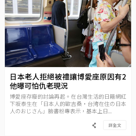
日本老人拒絕被禮讓博愛座原因有2
他曝可怕仇老現況
博愛座存廢的討論再起。在台灣生活的日籍網紅
下坂泰生在「日本人的歐吉桑・台湾在住の日本
人のおじさん」臉書粉專表示，基本上日...
詳全文