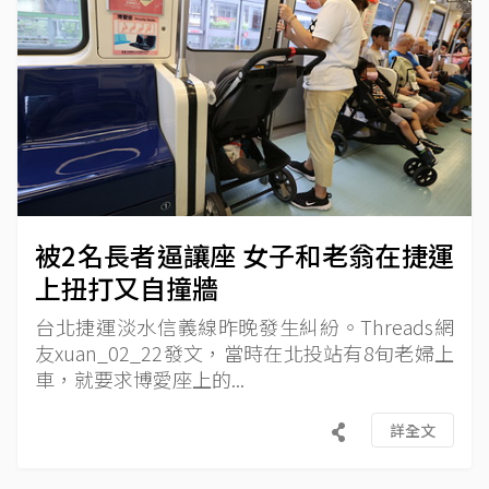
被2名長者逼讓座 女子和老翁在捷運
上扭打又自撞牆
台北捷運淡水信義線昨晚發生糾紛。Threads網
友xuan_02_22發文，當時在北投站有8旬老婦上
車，就要求博愛座上的...
詳全文