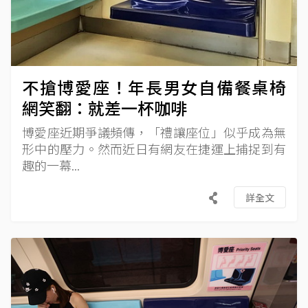
不搶博愛座！年長男女自備餐桌椅
網笑翻：就差一杯咖啡
博愛座近期爭議頻傳，「禮讓座位」似乎成為無
形中的壓力。然而近日有網友在捷運上捕捉到有
趣的一幕...
詳全文