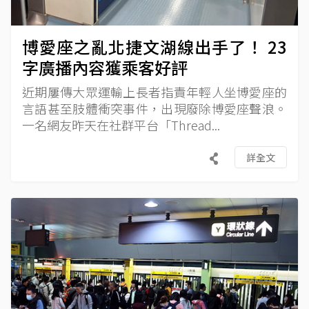
博愛座之亂北捷文湖線出手了！ 23
字廣播內容獲乘客好評
近期屢傳大眾運輸上長者指責年輕人坐博愛座的
言語甚至肢體衝突事件，出現廢除博愛座聲浪。
一名網友昨天在社群平台「Thread...
詳全文