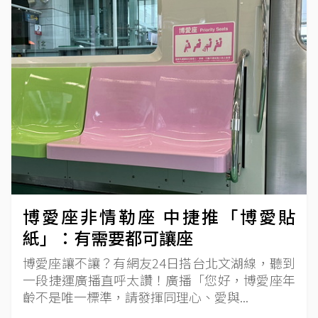
博愛座非情勒座 中捷推「博愛貼
紙」：有需要都可讓座
博愛座讓不讓？有網友24日搭台北文湖線，聽到
一段捷運廣播直呼太讚！廣播「您好，博愛座年
齡不是唯一標準，請發揮同理心、愛與...