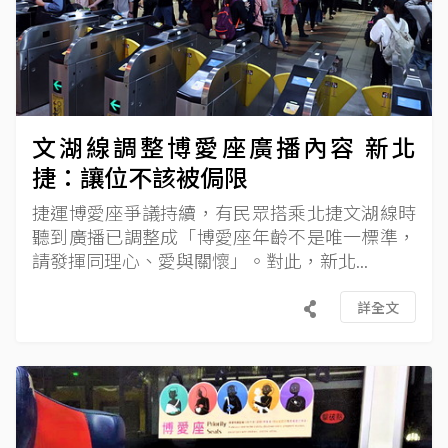
文湖線調整博愛座廣播內容 新北
捷：讓位不該被侷限
捷運博愛座爭議持續，有民眾搭乘北捷文湖線時
聽到廣播已調整成「博愛座年齡不是唯一標準，
請發揮同理心、愛與關懷」。對此，新北...
詳全文