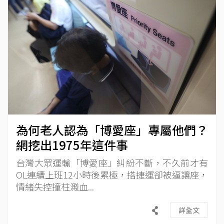
為何老人認為「博愛座」專屬他們？
網挖出1975年這件事
台灣大眾運輸「博愛座」糾紛不斷，不久前才有
OL連續上班12小時後累極，搭捷運卻被逼讓座，
情緒失控撞柱濺血...
詳全文