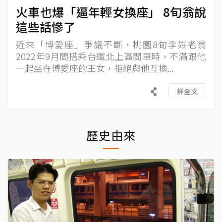
火車也爆「逼年輕女換座」 8旬翁說
這些話慘了
近來「博愛座」爭議不斷，桃園8旬李姓老翁
2022年9月間搭乘台鐵北上區間車時，不滿跟他
一起坐在博愛座的王女，拒絕與他互換...
詳全文
歷史由來