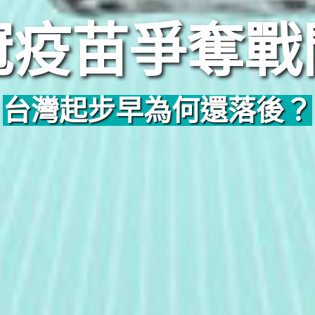
冠疫苗爭奪戰
台灣起步早為何還落後？