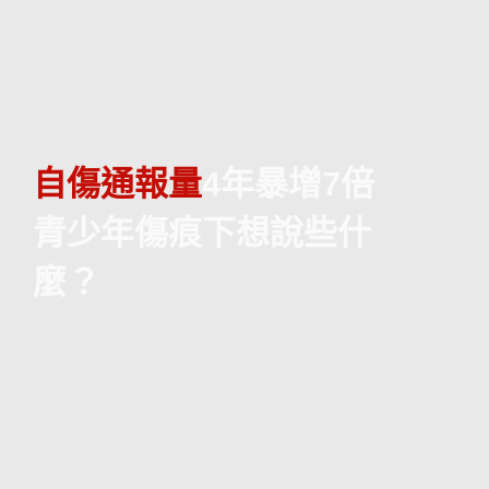
自傷通報量
4年暴增7倍
青少年傷痕下想說些什
麼？